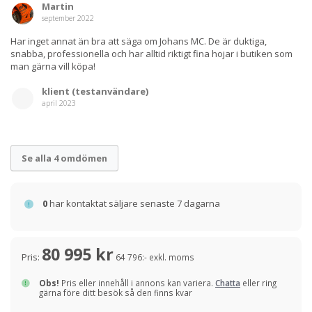
Martin
september 2022
Har inget annat än bra att säga om Johans MC. De är duktiga,
snabba, professionella och har alltid riktigt fina hojar i butiken som
man gärna vill köpa!
klient (testanvändare)
april 2023
Se alla 4 omdömen
0
har kontaktat säljare senaste 7 dagarna
80 995 kr
Pris:
64 796:- exkl. moms
Obs!
Pris eller innehåll i annons kan variera.
Chatta
eller ring
gärna före ditt besök så den finns kvar