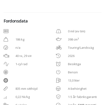
Fordonsdata
0 mil (ev tim)
3
186 kg
398 cm
n/a
Touring/Landsväg
40
, 29
2026
hk
kW
1-cyl rad
Besiktiga
Bensin
13,0 liter
835 mm sitthöjd
A-behörighet
0,22 hk/kg
1-5 år fabriksgaranti