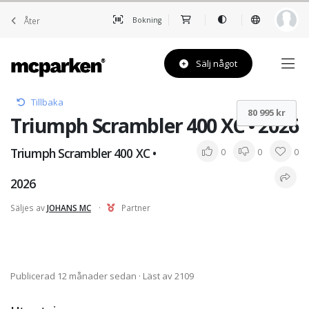
Åter
Bokning
Sälj något
Tillbaka
80 995 kr
Triumph Scrambler 400 XC • 2026
Triumph Scrambler 400 XC •
0
0
0
2026
Säljes av
JOHANS MC
·
Partner
Publicerad 12 månader sedan
· Läst av 2109