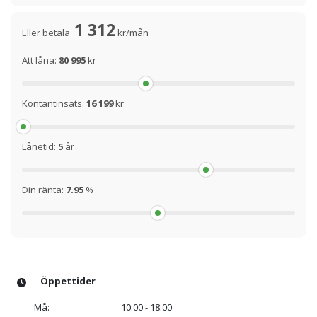
1 312
Eller betala
kr/mån
Att låna:
80 995
kr
Kontantinsats:
16 199
kr
Lånetid:
5
år
Din ränta:
7.95
%
Öppettider
Må:
10:00 - 18:00