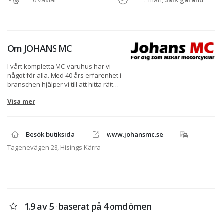
6 växlar
? mån,
SMR garanti
Om
JOHANS MC
I vårt kompletta MC-varuhus har vi
något för alla. Med 40 års erfarenhet i
branschen hjälper vi till att hitta rätt
motorcykel för just dig. Vi är
Visa mer
auktoriserad återförsäljare av
Triumph, Kawasaki, Suzuki, Vespa &
Piaggio. I vår välfyllda butik har vi
även tillbehör och personlig
Besök butiksida
www.johansmc.se
utrustning för alla smaker. Johans MC-
Service AB behandlar
Tagenevägen 28, Hisings Kärra
personuppgifter i enlighet med GDPR.
Originaldelar och tillbehör beställs i
butiken, även olja och andra slitdelar.
Om du inte kommer fram på
telefonen, maila gärna in din
1.9 av 5 · baserat på 4 omdömen
beställning till
reservdelar@johansmc.se
. Viktigt att