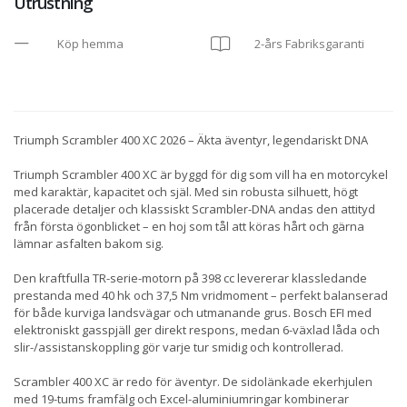
Utrustning
Köp hemma
2-års Fabriksgaranti
Triumph Scrambler 400 XC 2026 – Äkta äventyr, legendariskt DNA
Triumph Scrambler 400 XC är byggd för dig som vill ha en motorcykel
med karaktär, kapacitet och själ. Med sin robusta silhuett, högt
placerade detaljer och klassiskt Scrambler-DNA andas den attityd
från första ögonblicket – en hoj som tål att köras hårt och gärna
lämnar asfalten bakom sig.
Den kraftfulla TR-serie-motorn på 398 cc levererar klassledande
prestanda med 40 hk och 37,5 Nm vridmoment – perfekt balanserad
för både kurviga landsvägar och utmanande grus. Bosch EFI med
elektroniskt gasspjäll ger direkt respons, medan 6-växlad låda och
slir-/assistanskoppling gör varje tur smidig och kontrollerad.
Scrambler 400 XC är redo för äventyr. De sidolänkade ekerhjulen
med 19-tums framfälg och Excel-aluminiumringar kombinerar