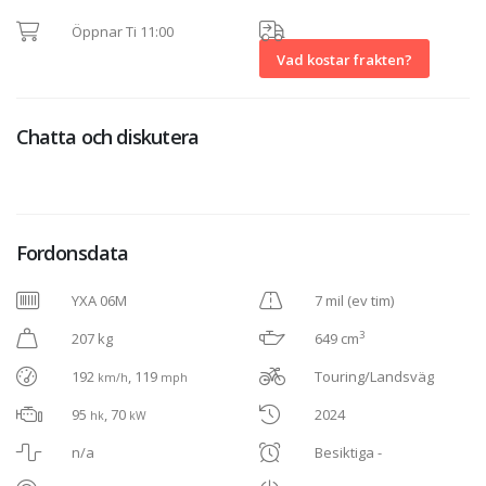
Öppnar Ti 11:00
Vad kostar frakten?
Chatta och diskutera
Fordonsdata
YXA 06M
7 mil (ev tim)
3
207 kg
649 cm
192
, 119
Touring/Landsväg
km/h
mph
95
, 70
2024
hk
kW
n/a
Besiktiga -