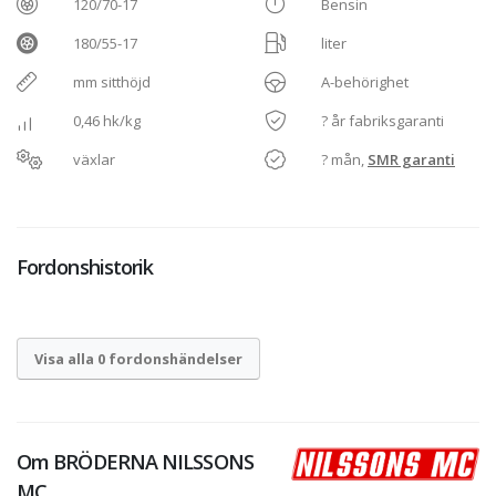
120/70-17
Bensin
180/55-17
liter
mm sitthöjd
A-behörighet
0,46 hk/kg
? år fabriksgaranti
växlar
? mån,
SMR garanti
Fordonshistorik
Visa alla 0 fordonshändelser
Om
BRÖDERNA NILSSONS
MC