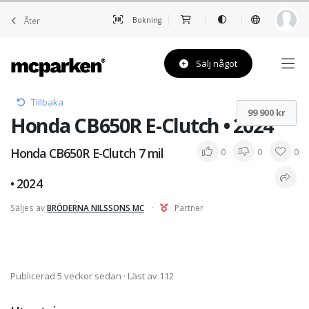
Åter
Bokning
Sälj något
Tillbaka
99 900 kr
Honda CB650R E-Clutch • 2024
Honda CB650R E-Clutch 7 mil
0
0
0
• 2024
Säljes av
BRÖDERNA NILSSONS MC
·
Partner
Publicerad 5 veckor sedan
· Läst av 112