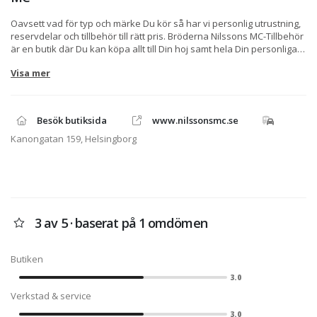
Oavsett vad för typ och märke Du kör så har vi personlig utrustning,
reservdelar och tillbehör till rätt pris. Bröderna Nilssons MC-Tillbehör
är en butik där Du kan köpa allt till Din hoj samt hela Din personliga
utrustning. Företaget startade våren 2007.
Visa mer
Vi som driver företaget är Dan och Pär Nilsson, vi har arbetat inom
branchen i många år tillsammans och naturligtvis är vårt stora
intresse motorcyklar i alla dess former och modeller.
Besök butiksida
www.nilssonsmc.se
Butiken har ett sortiment som är brett både vad det gäller produkter,
Kanongatan 159, Helsingborg
märke och innehåll. Vi letar hela tiden efter det allra bästa
produkterna till de bästa priserna för att kunna tillfredställa Dig som
kund i Dina önskemål.
Det Du inte hittar hos oss men gärna vill ha, tipsa oss så söker vi upp
det.
3 av 5 · baserat på 1 omdömen
Butiken
3.0
Verkstad & service
3.0