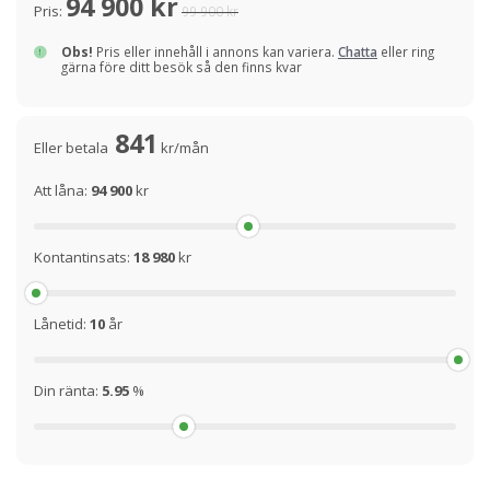
94 900 kr
Pris:
99 900 kr
Obs!
Pris eller innehåll i annons kan variera.
Chatta
eller ring
gärna före ditt besök så den finns kvar
841
Eller betala
kr/mån
Att låna:
94 900
kr
Kontantinsats:
18 980
kr
Lånetid:
10
år
Din ränta:
5.95
%