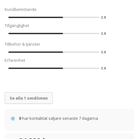
Kundbemötande
3.0
Tillgänglighet
3.0
Tillbehör & tjänster
3.0
Erfarenhet
3.0
Se alla 1 omdömen
0
har kontaktat säljare senaste 7 dagarna