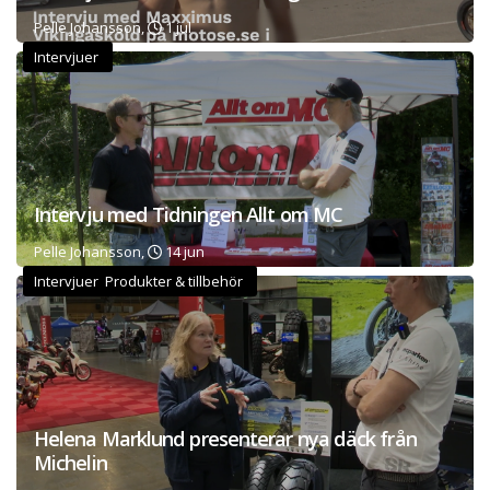
Pelle Johansson,
1 jul
Intervjuer
Intervju med Tidningen Allt om MC
Pelle Johansson,
14 jun
Intervjuer Produkter & tillbehör
Helena Marklund presenterar nya däck från
Michelin