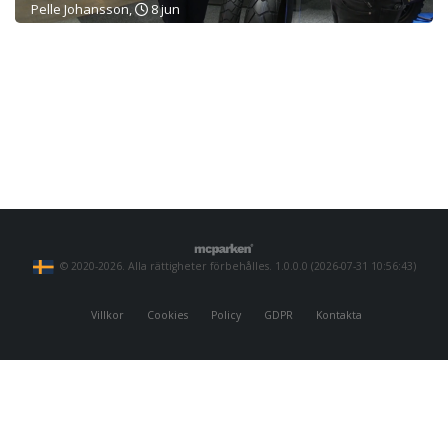
Pelle Johansson,
8 jun
© 2020-2026. Alla rättigheter förbehålles. 1.0.0.0 (2026-07-31 10:56:43)
Villkor
Cookies
Policy
GDPR
Kontakta