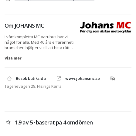
Om
JOHANS MC
I vårt kompletta MC-varuhus har vi
något för alla. Med 40 års erfarenhet i
branschen hjälper vi till att hitta rätt
motorcykel för just dig. Vi är
Visa mer
auktoriserad återförsäljare av
Triumph, Kawasaki, Suzuki, Vespa &
Piaggio. I vår välfyllda butik har vi
även tillbehör och personlig
Besök butiksida
www.johansmc.se
utrustning för alla smaker. Johans MC-
Service AB behandlar
Tagenevägen 28, Hisings Kärra
personuppgifter i enlighet med GDPR.
Originaldelar och tillbehör beställs i
butiken, även olja och andra slitdelar.
Om du inte kommer fram på
telefonen, maila gärna in din
1.9 av 5 · baserat på 4 omdömen
beställning till
reservdelar@johansmc.se
. Viktigt att
du inte glömmer regnr och