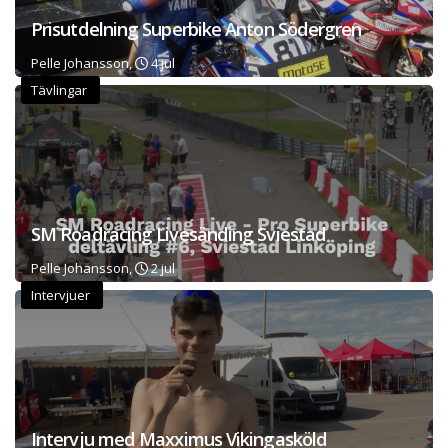
Prisutdelning Superbike Anton Södergren
Pelle Johansson,
4 jul
Tävlingar
SM Roadracing Livesänding Sviestad
Pelle Johansson,
2 jul
Intervjuer
Intervju med Maxximus Vikingasköld