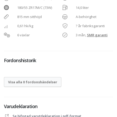
180/55 ZR17M/C (73W)
14,0 liter
815 mm sitthöjd
A-behörighet
0,61 hk/kg
? år fabriksgaranti
6 växlar
3 mån,
SMR garanti
Fordonshistorik
Visa alla 0 fordonshändelser
Varudeklaration
Se bifogad varutdeklaration i pdf-format