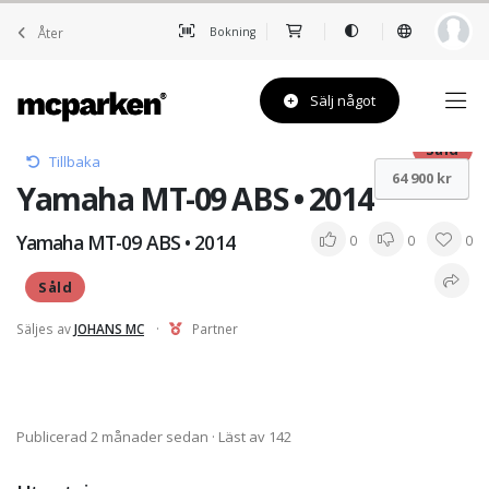
Åter
Bokning
Sälj något
Såld
Tillbaka
64 900 kr
Yamaha MT-09 ABS • 2014
Yamaha MT-09 ABS • 2014
0
0
0
Såld
Säljes av
JOHANS MC
·
Partner
Publicerad 2 månader sedan
· Läst av 142