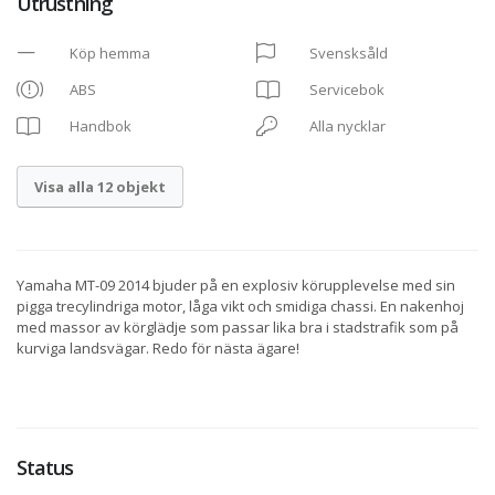
Utrustning
Köp hemma
Svensksåld
ABS
Servicebok
Handbok
Alla nycklar
Visa alla 12 objekt
Yamaha MT-09 2014 bjuder på en explosiv körupplevelse med sin
pigga trecylindriga motor, låga vikt och smidiga chassi. En nakenhoj
med massor av körglädje som passar lika bra i stadstrafik som på
kurviga landsvägar. Redo för nästa ägare!
Status