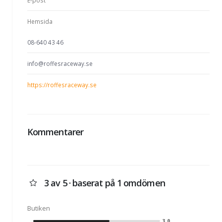
E-post
Hemsida
08-640 43 46
info@roffesraceway.se
https://roffesraceway.se
Kommentarer
3 av 5 · baserat på 1 omdömen
Butiken
3.0