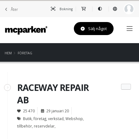
Åter
Bokning
Sälj något
HEM
FÖRETAG
RACEWAY REPAIR
AB
25 470
29 januari 20
Butik, företag, verkstad, Webshop,
tillbehör, reservdelar,