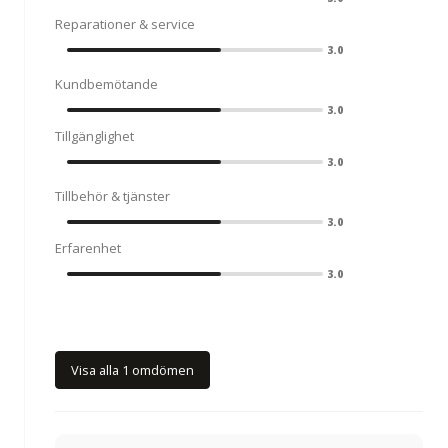
Reparationer & service
3.0
Kundbemötande
3.0
Tillgänglighet
3.0
Tillbehör & tjänster
3.0
Erfarenhet
3.0
Visa alla 1 omdömen