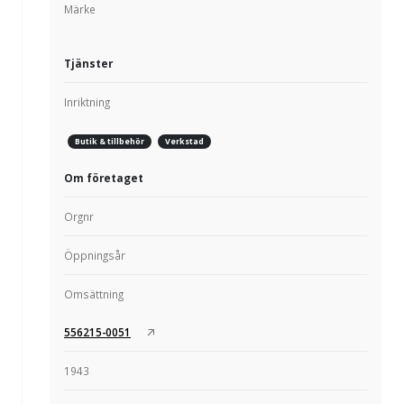
Märke
Tjänster
Inriktning
Butik & tillbehör
Verkstad
Om företaget
Orgnr
Öppningsår
Omsättning
556215-0051
1943