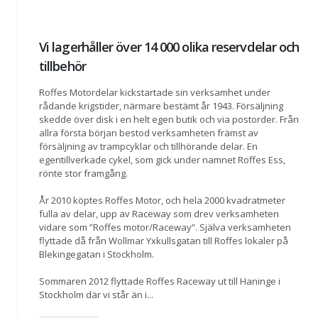
Vi lagerhåller över 14 000 olika reservdelar och
tillbehör
Roffes Motordelar kickstartade sin verksamhet under
rådande krigstider, närmare bestämt år 1943. Försäljning
skedde över disk i en helt egen butik och via postorder. Från
allra första början bestod verksamheten främst av
försäljning av trampcyklar och tillhörande delar. En
egentillverkade cykel, som gick under namnet Roffes Ess,
rönte stor framgång.
År 2010 köptes Roffes Motor, och hela 2000 kvadratmeter
fulla av delar, upp av Raceway som drev verksamheten
vidare som ”Roffes motor/Raceway”. Själva verksamheten
flyttade då från Wollmar Yxkullsgatan till Roffes lokaler på
Blekingegatan i Stockholm.
Sommaren 2012 flyttade Roffes Raceway ut till Haninge i
Stockholm där vi står än i
...