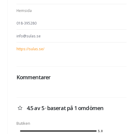
Hemsida
018-395280
info@sulas.se
https://sulas.se/
Kommentarer
4.5 av 5 · baserat på 1 omdömen
Butiken
5.0