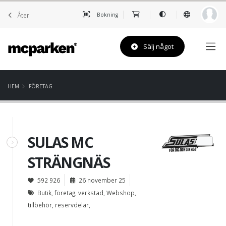
Åter
Bokning
Sälj något
HEM
FÖRETAG
SULAS MC
STRÄNGNÄS
592 926
26 november 25
Butik, företag, verkstad, Webshop,
tillbehör, reservdelar,