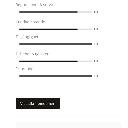
Reparationer & service
4.0
Kundbemötande
4.0
Tillgänglighet
5.0
Tillbehör & tjänster
4.0
Erfarenhet
5.0
Visa alla 1 omdömen