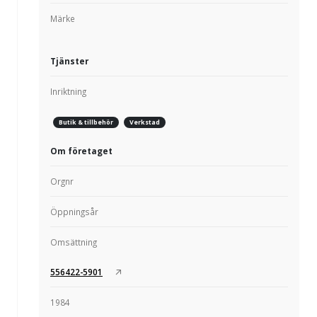
Märke
Tjänster
Inriktning
Butik & tillbehör
Verkstad
Om företaget
Orgnr
Öppningsår
Omsättning
556422-5901
1984