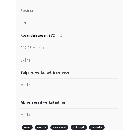
Postnummer
Ort
Rosendalsvägen 27C
212 25 Malmö
Skåne
Säljare, verkstad & service
Märke
Aktoriserad verkstad för
Märke
BMW
Honda
Kawasaki
Triumph
Yamaha