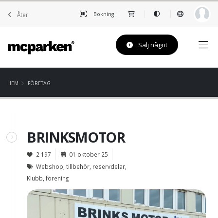
Åter
Bokning
Sälj något
HEM
FÖRETAG
BRINKSMOTOR
2 197
01 oktober 25
Webshop, tillbehör, reservdelar,
Klubb, förening