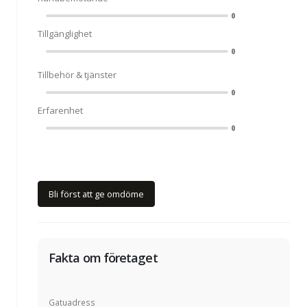
0
Tillgänglighet
0
Tillbehör & tjänster
0
Erfarenhet
0
Bli först att ge omdöme
Fakta om företaget
Gatuadress