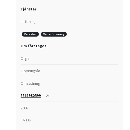
Tjänster
Inriktning
Verkstad
Vinterförvaring
Om företaget
Orgnr
Öppningsår
Omsättning
5561980599
2007
- MSEK