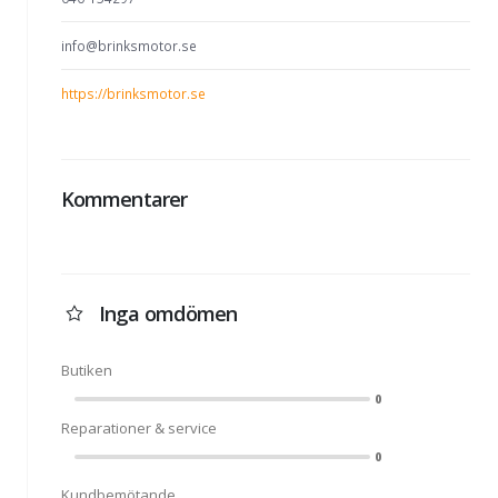
info@brinksmotor.se
https://brinksmotor.se
Kommentarer
Inga omdömen
Butiken
0
Reparationer & service
0
Kundbemötande