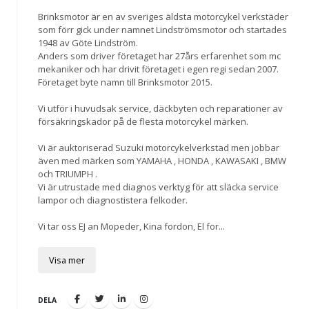
Brinksmotor är en av sveriges äldsta motorcykel verkstäder
som förr gick under namnet Lindströmsmotor och startades
1948 av Göte Lindström.
Anders som driver företaget har 27års erfarenhet som mc
mekaniker och har drivit företaget i egen regi sedan 2007.
Företaget byte namn till Brinksmotor 2015.
Vi utför i huvudsak service, däckbyten och reparationer av
försäkringskador på de flesta motorcykel märken.
Vi är auktoriserad Suzuki motorcykelverkstad men jobbar
även med märken som YAMAHA , HONDA , KAWASAKI , BMW
och TRIUMPH .
Vi är utrustade med diagnos verktyg för att släcka service
lampor och diagnostistera felkoder.
Vi tar oss EJ an Mopeder, Kina fordon, El for
...
Visa mer
DELA