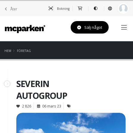
Åter
Bokning
Sälj något
HEM
FÖRETAG
SEVERIN
AUTOGROUP
2 826
06 mars 23