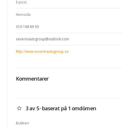
E-post
Hemsida
010-188 89 90
severinautogroup@outlook.com
http://www.severinautogroup.se
Kommentarer
3 av 5 · baserat på 1 omdömen
Butiken