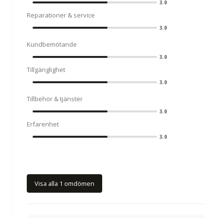
3.0
Reparationer & service
3.0
Kundbemötande
3.0
Tillgänglighet
3.0
Tillbehör & tjänster
3.0
Erfarenhet
3.0
Visa alla 1 omdömen