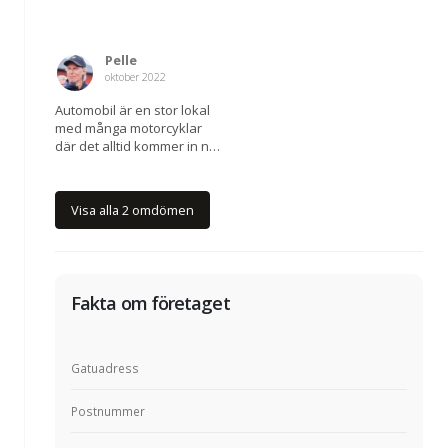
Pelle
oktober 2022
Automobil är en stor lokal
med många motorcyklar
där det alltid kommer in nya
fordon i hög takt vilket gör
att man gärna kommer
tillbaka. Här finns bara
Visa alla 2 omdömen
begagnade hojar men inte
verkstad, butik, tillbehör
och liknande.
Fakta om företaget
Gatuadress
Postnummer