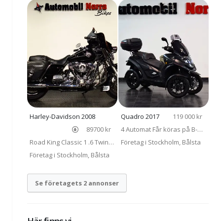
Harley-Davidson 2008
Quadro 2017
119 000 kr
89700 kr
4 Automat Får köras på B-
Road King Classic 1 .6 Twin
körkort Nyservad Låga mil
Företag i Stockholm, Bålsta
Cam 96 FLHRC
Företag i Stockholm, Bålsta
Se företagets 2 annonser