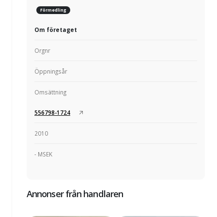
Förmedling
Om företaget
Orgnr
Öppningsår
Omsättning
556798-1724
2010
- MSEK
Annonser från handlaren