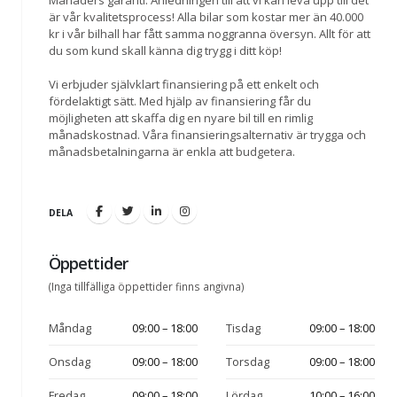
Månaders garanti. Anledningen till att vi kan leva upp till det
är vår kvalitetsprocess! Alla bilar som kostar mer än 40.000
kr i vår bilhall har fått samma noggranna översyn. Allt för att
du som kund skall känna dig trygg i ditt köp!
Vi erbjuder självklart finansiering på ett enkelt och
fördelaktigt sätt. Med hjälp av finansiering får du
möjligheten att skaffa dig en nyare bil till en rimlig
månadskostnad. Våra finansieringsalternativ är trygga och
månadsbetalningarna är enkla att budgetera.
DELA
Öppettider
(Inga tillfälliga öppettider finns angivna)
Måndag
09:00 – 18:00
Tisdag
09:00 – 18:00
Onsdag
09:00 – 18:00
Torsdag
09:00 – 18:00
Fredag
09:00 – 18:00
Lördag
10:00 – 16:00