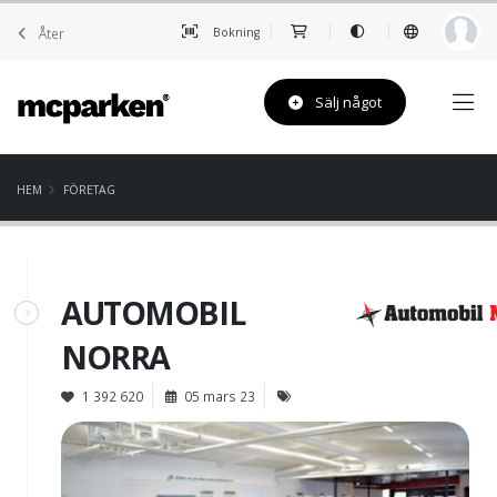
Åter
Bokning
Sälj något
HEM
FÖRETAG
AUTOMOBIL
NORRA
1 392 620
05 mars 23