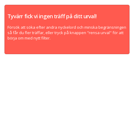
Tyvärr fick vi ingen träff på ditt urval!
Försök att söka efter andra nyckelord och minska begränsningen
så får du fler träffar, eller tryck på knappen "rensa urval" för att
börja om med nytt filter.